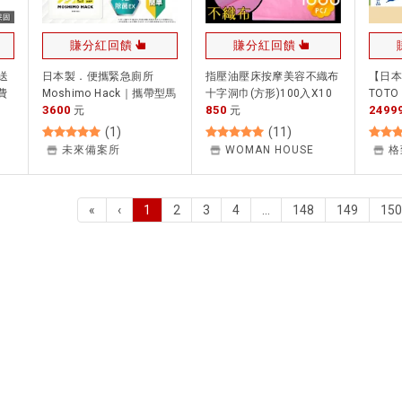
賺分紅回饋
賺分紅回饋
送
日本製．便攜緊急廁所
指壓油壓床按摩美容不織布
【日
費
Moshimo Hack｜攜帶型馬
十字洞巾(方形)100入X10
TOT
3600
850
2499
牌
桶．防災簡易廁所｜日本防
元
包 [53994]
元
馬桶圈
桶座
災士監修 現貨
TCF8C
(
1
)
(
11
)
廠
未來備案所
WOMAN HOUSE
格
«
‹
1
2
3
4
…
148
149
150
(current)