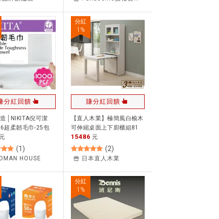
頂燈 LG-AN3821DA09, LG-
AN4932DA09, LG-
分紅
AN3821DA09
1
%
賺分紅回饋
賺分紅回饋
造│NIKITA倪可潔
【直人木業】極簡風白榆木
06超柔韌毛巾-25包
可伸縮桌面上下廚櫃組81
15486
53]一次性紙毛巾 包頭
元
公分｜#質感好宅生活
元
(
1
)
(
2
)
OMAN HOUSE
日本直人木業
分紅
1
%