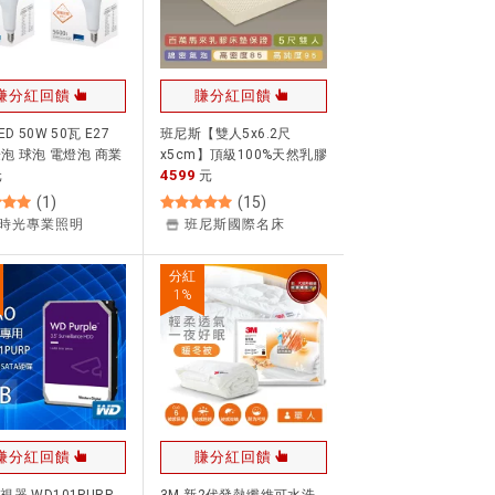
賺分紅回饋
賺分紅回饋
ED 50W 50瓦 E27
班尼斯【雙人5x6.2尺
燈泡 球泡 電燈泡 商業
x5cm】頂級100%天然乳膠
4599
大廣角 全電壓 白光 黃
元
床墊~壹百萬馬來西亞製正
元
品保證-取代彈簧床宿舍床
(
1
)
(
15
)
墊學生床墊
時光專業照明
班尼斯國際名床
分紅
1
%
賺分紅回饋
賺分紅回饋