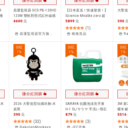
賺分紅回饋
賺分紅回饋
-
昌運監視器 SCS PB-120HD
【日本直送！快速發貨！】
大聖造
鐵捲
120M 雙軌對照式紅外線感
Science Mirable zero 超
4600
5899
390
cm
應器 IP55防水防霧 遮斷時
元
細泡泡花灑 科學花灑 淋浴
元
間可調整
花灑 2022最新
(
1
)
昌運監視器官方旗艦店
格致良品
R
分紅
分紅
分紅
1
%
1
%
1
%
賺分紅回饋
賺分紅回饋
-木
2026 大聖造型玩偶吊飾-木
SARAYA 抗菌泡沫洗手液
3M 
炭黑
H-1 5L/サラヤ 手洗い用石
暖冬被
390
879
5516
元
けん液シャボネットユ・ム
元
6x7
5L
★29
(
32
)
(
3
)
RakutenMonkeys
JFC市集
3