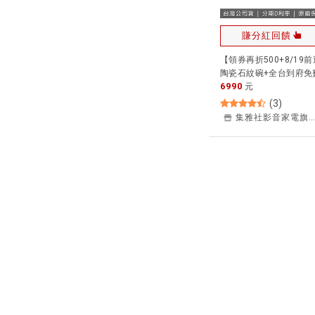
賺分紅回饋
【領券再折500+8/19前
陶瓷石紋碗+全台到府免
6990
安裝】Panasonic 國際
元
DL-F610RTWS 免治馬
(
3
)
溫水洗淨便座 馬桶座 原
集雅社影音家電旗艦館
免費安裝 全台 免費安裝