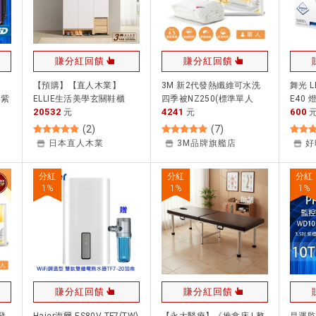
賺分紅回饋
賺分紅回饋
【預購】【直人木業】
3M 新2代發熱纖維可水洗
舞光 L
D紫
ELLIE生活美學玄關鞋櫃
四季被NZ250(標準單人
E40 
20532
4241
600
系
120公分｜TOP｜#熱門收
元
5x7)★3M 春季購物節
元
燈泡 
藏家具
★299起免運
光
(
2
)
(
7
)
日本直人木業
3M品牌旗艦店
好
分紅
分紅
分紅
1
%
1
%
1
%
賺分紅回饋
賺分紅回饋