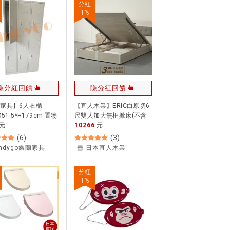
分紅
1
%
賺分紅回饋
賺分紅回饋
家具】6人衣櫃
【直人木業】ERIC白原切6
D51.5*H179cm 置物
尺雙人加大無框掀床(不含
10266
納櫃 鐵櫃 密件櫃
元
床頭)｜舒心寢間｜#好眠空
元
間
(
6
)
(
3
)
indygo鑫蘭家具
日本直人木業
分紅
1
%