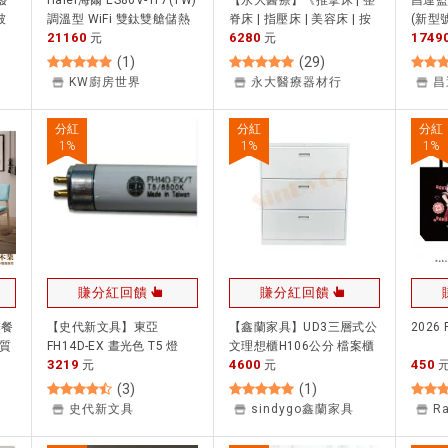
發
Haier海爾 ES80V-TF7(TW)
【永大醫療】《推拿床 | 整
昌運監
被
調溫型 WiFi 雙鈦雙艙儲熱
脊床 | 指壓床 | 美容床 | 按
(新型號
21160
6280
1749
含發
式電熱水器 20加侖 限定區
元
摩床 (可對折收納攜帶式含
元
紫標 P
域含基本安裝 贈藍瓶【APP
枕頭) 15公斤，可承重
專用(
(
1
)
(
29
)
滿額下單10%點數(單一帳
200kg》$5280/床、
KW廚房世界
永大醫療器材行
號最高1500點)】8/31止
$6280/床
分紅
分紅
分紅
1
%
1
%
1
%
賺分紅回饋
賺分紅回饋
馨餐
【史代新文具】東亞
【鑫蘭家具】UD3三層式公
2026
#質
FH14D-EX 晝光色 T5 燈
文理想櫃H106公分 檔案櫃
3219
4600
450
管/T5燈管 (1盒40支) 偏冷
元
書櫃 置物櫃 收納櫃
元
白光
(
3
)
(
1
)
史代新文具
sindygo鑫蘭家具
R