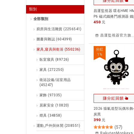
賺分紅回饋
類別
昌運監視器 環名HME HM
P6 磁式鐵捲門感測器 
全部類別
450
門感知器 感應距離9-12
元
廚房與生活雜貨
(2256541)
昌運監視器官方旗艦店
圖書與雜誌
(604399)
家具,寢具與衛浴
(550236)
分紅
1
%
臥室寢具
(89726)
家具
(272250)
衛浴設備/浴室用品
(45247)
家飾
(97335)
賺分紅回饋
居家安全
(10820)
2026 猿氣造型玩偶吊飾
炭黑
燈具
(34858)
390
元
運動,戶外與休閒
(208551)
(
57
)
RakutenMonkeys