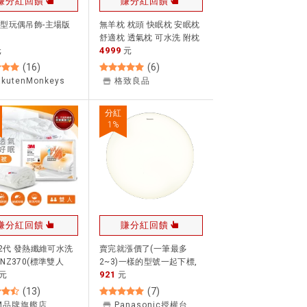
賺分紅回饋
賺分紅回饋
型玩偶吊飾-主場版
無羊枕 枕頭 快眠枕 安眠枕
舒適枕 透氣枕 可水洗 附枕
4999
元
套 日本人氣【日本直送！
元
快速發貨！】
(
16
)
(
6
)
akutenMonkeys
格致良品
分紅
1
%
賺分紅回饋
賺分紅回饋
新2代 發熱纖維可水洗
賣完就漲價了(一筆最多
NZ370(標準雙人
2~3)一樣的型號一起下標,
921
)★3M 春季購物節
元
不同型號請分兩筆,現貨
元
9起免運
(7/11)更新)
(
13
)
(
7
)
【Panasonic】LED防水吸
M品牌旗艦店
Panasonic授權台北中正家家電器