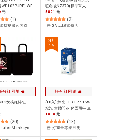
視器 WD101PURP
3M 新2代發熱纖維可水洗
WD102PURP) WD
暖冬被NZ370(標準單人
0
5091
RO 10TB 3.5吋監控
元
5x7)★3M 春季購物節
元
系統)硬碟
★299起免運
(
1
)
(
2
)
昌運監視器官方旗艦店
3M品牌旗艦店
分紅
1
%
賺分紅回饋
賺分紅回饋
 RKG女孩托特包
(10入) 舞光 LED E27 16W
燈泡 實體門市 保固兩年 全
1000
元
電壓 LED球泡 最低價 好商
元
量~【APP滿額下單10%點
(
20
)
(
18
)
數(單一帳號最高1500點)】
akutenMonkeys
好商量專業照明
8/31止