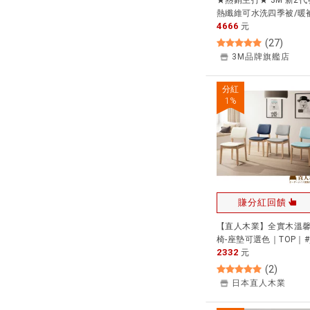
★熱銷主打★ 3M 新2代
熱纖維可水洗四季被/暖
4666
NZ250 (標準雙人6x7) 
元
熱纖維★3M 春季購物節
(
27
)
★299起免運
3M品牌旗艦店
分紅
1
%
賺分紅回饋
【直人木業】全實木溫
椅-座墊可選色｜TOP｜
2332
感好宅生活
元
(
2
)
日本直人木業