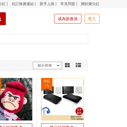
分紅
自訂推廣連結
新手上路
常見問題
關於樂分紅
成為新會員
登入
分紅
1
%