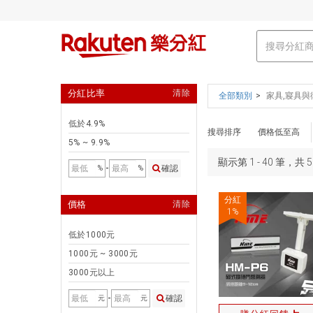
分紅比率
清除
全部類別
家具,寢具與
低於4.9%
搜尋排序
價格低至高
5% ~ 9.9%
顯示第 1 - 40 筆，共 
-
確認
%
%
分紅
價格
清除
1
%
低於1000元
1000元 ~ 3000元
3000元以上
-
確認
元
元