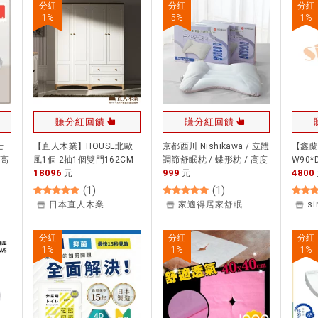
分紅
分紅
分紅
1
%
5
%
1
%
賺分紅回饋
賺分紅回饋
士
【直人木業】HOUSE北歐
京都西川 Nishikawa / 立體
【鑫蘭
 高
風1個 2抽1個雙門162CM
調節舒眠枕 / 蝶形枕 / 高度
W90*
18096
999
4800
 自
衣櫃｜TOP｜舒心寢間｜
元
調節 / 水洗枕/ 透氣枕 / 枕
元
櫃 收
頭枕芯
(
1
)
(
1
)
日本直人木業
家適得居家舒眠
s
分紅
分紅
分紅
1
%
1
%
1
%