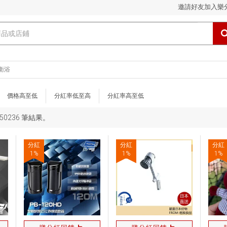
邀請好友加入樂
衛浴
價格高至低
分紅率低至高
分紅率高至低
550236 筆結果。
分紅
分紅
分紅
1
%
1
%
1
%