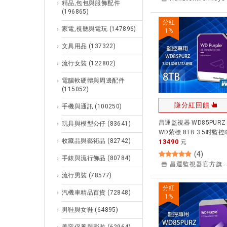
精品,包包與服飾配件
(196865)
分紅
家電,視聽與電玩
(147896)
1
%
文具用品
(137322)
流行女裝
(122802)
電腦軟硬體與周邊配件
(115052)
賺分紅回饋
手機與通訊
(100250)
昌運監視器 WD85PURZ
玩具與模型公仔
(83641)
WD紫標 8TB 3.5吋監控
收藏品與藝術品
(82742)
13490
用(系統)硬碟
元
(
4
)
手錶與流行飾品
(80784)
昌運監視器官方旗艦店
流行男裝
(78577)
分紅
汽機車精品百貨
(72848)
1
%
男鞋與女鞋
(64895)