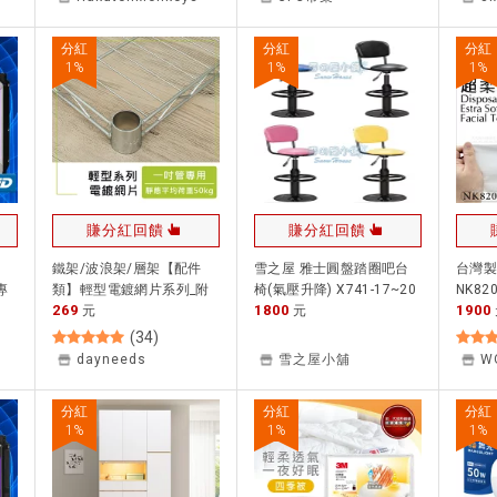
分紅
分紅
分紅
1
%
1
%
1
%
賺分紅回饋
賺分紅回饋
鐵架/波浪架/層架【配件
雪之屋 雅士圓盤踏圈吧台
台灣製
專
類】輕型電鍍網片系列_附
椅(氣壓升降) X741-17~20
NK82
269
1800
1900
夾片 dayneeds
元
元
[971
巾
(
34
)
dayneeds
雪之屋小舖
W
分紅
分紅
分紅
1
%
1
%
1
%