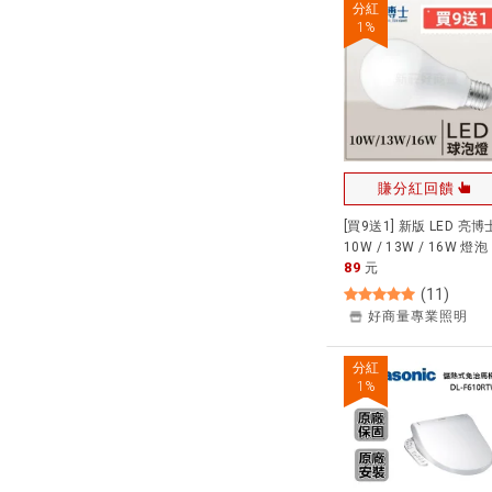
分紅
1
%
賺分紅回饋
[買9送1] 新版 LED 亮博
10W / 13W / 16W 燈泡
89
效能 CNS認證 白光 黃光
元
然光 好商量~
(
11
)
好商量專業照明
分紅
1
%