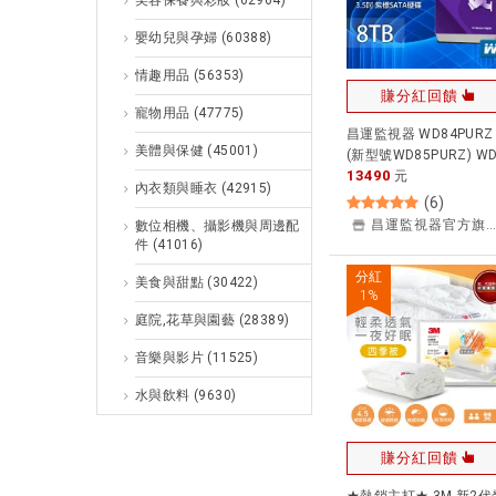
美容保養與彩妝
(62964)
嬰幼兒與孕婦
(60388)
情趣用品
(56353)
賺分紅回饋
寵物用品
(47775)
昌運監視器 WD84PURZ
美體與保健
(45001)
(新型號WD85PURZ) W
13490
標 8TB 3.5吋監控專用(
元
內衣類與睡衣
(42915)
統)硬碟
(
6
)
昌運監視器官方旗艦店
數位相機、攝影機與周邊配
件
(41016)
分紅
美食與甜點
(30422)
1
%
庭院,花草與園藝
(28389)
音樂與影片
(11525)
水與飲料
(9630)
賺分紅回饋