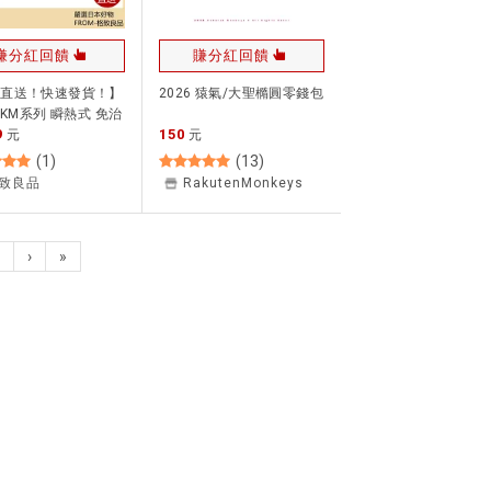
賺分紅回饋
賺分紅回饋
本直送！快速發貨！】
2026 猿氣/大聖橢圓零錢包
O KM系列 瞬熱式 免治
9
150
 2021款 日本製
元
元
M57 67 77 87
(
1
)
(
13
)
致良品
RakutenMonkeys
›
»