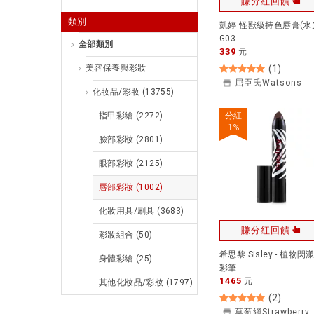
賺分紅回饋
類別
凱婷 怪獸級持色唇膏(水
G03
全部類別
339
元
美容保養與彩妝
(
1
)
屈臣氏Watsons
化妝品/彩妝
(13755)
指甲彩繪
(2272)
分紅
1
%
臉部彩妝
(2801)
眼部彩妝
(2125)
唇部彩妝
(1002)
化妝用具/刷具
(3683)
賺分紅回饋
彩妝組合
(50)
希思黎 Sisley - 植物閃
身體彩繪
(25)
彩筆
1465
元
其他化妝品/彩妝
(1797)
(
2
)
草莓網Strawbe