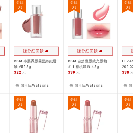
分紅
分紅
分紅
0
%
0
%
0
%
賺分紅回饋
賺分紅回饋
BBIA 專屬裸唇霧面絲絨唇
BBIA 自然豐唇鏡光唇釉
CEZ
釉 V52 5g
#11 櫻桃噗通 4.5g
202-0
322
339
330
元
元
屈臣氏Watsons
屈臣氏Watsons
屈
分紅
分紅
分紅
0
%
0
%
0
%