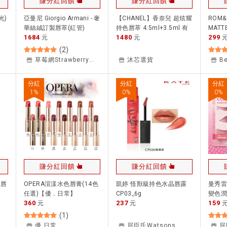
賺分紅回饋
賺分紅回饋
光)
亞曼尼 Giorgio Armani - 奢
【CHANEL】香奈兒 超炫耀
ROM&
華絲絨訂製唇萃(紅管)
持色唇萃 4.5ml+3.5ml 有
MATT
1684
1480
299
元
中標 多色可選 48# 69#
元
Boyf
186# 188# (雙頭唇釉/熱特
[交換禮
(
2
)
色號)｜換季推薦⚡專櫃 品
草莓網Strawberrynet
沐芯選貨
牌保養 夏季彩妝 品牌香氛
｜APP下單點數最高15%回
分紅
分紅
分紅
饋 美的三次方
1
%
0
%
0
%
賺分紅回饋
賺分紅回饋
漾唇
OPERA渲漾水色唇膏(14色
凱婷 怪獸級持色水晶唇露
曼秀雷敦
任選)【優．日常】
CP03_6g
變色潤
360
237
159
元
元
(
1
)
rrynet
優 日常
屈臣氏Watsons
屈