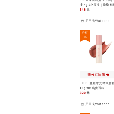
3CE果凍護唇蜜 #13蘇
凍 4g #小果凍｜換季推
348
專櫃保養 夏季彩妝
元
屈臣氏Watsons
分紅
0
%
賺分紅回饋
ETUDE薑糖水光精華唇
13g #06燕麥裸棕
320
元
屈臣氏Watsons