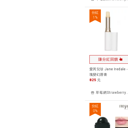
分紅
1
%
賺分紅回饋
愛芮兒珍 Jane Iredale 
瑰變幻唇膏
825
元
草莓網Strawbe
分紅
0
%