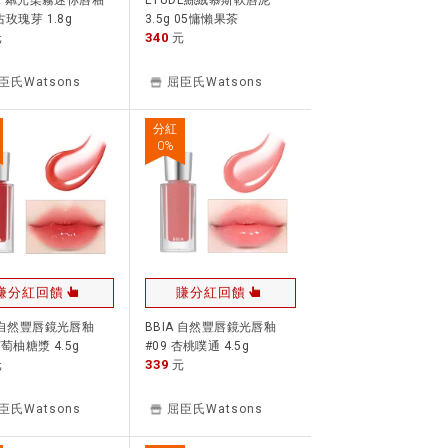
TIR 粼光柔霧迷你唇釉
ETUDE絲絨慕斯軟唇泥
古玫瑰芽 1.8g
3.5g 05慵懶果茶
340
元
元
臣氏Watsons
屈臣氏Watsons
分紅
0
%
賺分紅回饋
賺分紅回饋
A 自然豐唇鏡光唇釉
BBIA 自然豐唇鏡光唇釉
葡萄柚糖漿 4.5g
#09 杏桃噗通 4.5g
339
元
元
臣氏Watsons
屈臣氏Watsons