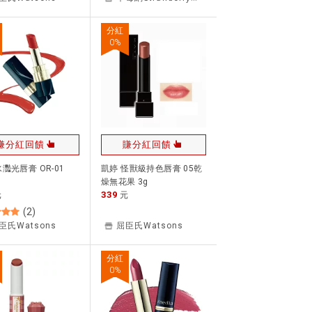
分紅
0
%
賺分紅回饋
賺分紅回饋
水灩光唇膏 OR-01
凱婷 怪獸級持色唇膏 05乾
燥無花果 3g
339
元
元
(
2
)
臣氏Watsons
屈臣氏Watsons
分紅
0
%