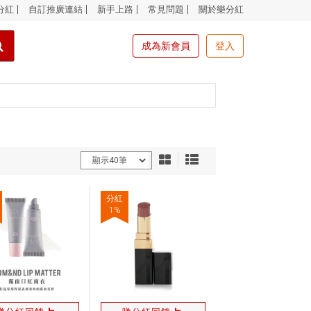
分紅
自訂推廣連結
新手上路
常見問題
關於樂分紅
成為新會員
登入
分紅
1
%