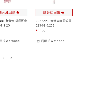
賺分紅回饋
賺分紅回饋
ANNE 新持久潤澤唇膏
CEZANNE 修飾大師唇線筆
01 3.2G
023-03 0.25G
255
元
元
臣氏Watsons
屈臣氏Watsons
›
»