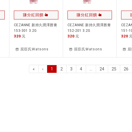
賺分紅回饋
賺分紅回饋
CEZANNE 新持久潤澤唇膏
CEZANNE 新持久潤澤唇膏
CEZ
153-301 3.2G
152-201 3.2G
151-1
320
320
320
元
元
屈臣氏Watsons
屈臣氏Watsons
屈
«
‹
1
2
3
4
…
24
25
26
(current)