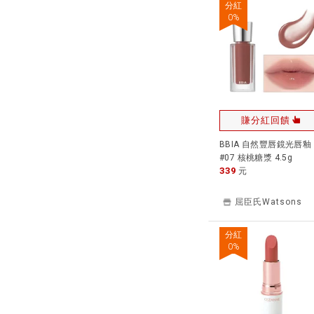
分紅
0
%
賺分紅回饋
BBIA 自然豐唇鏡光唇釉
#07 核桃糖漿 4.5g
339
元
屈臣氏Watsons
分紅
0
%