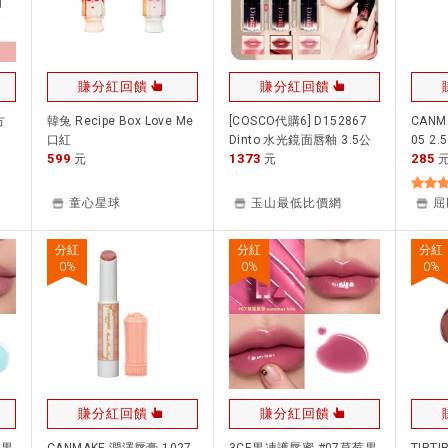
賺分紅回饋
賺分紅回饋
方
韓兔 Recipe Box Love Me
[COSCO代購6] D152867
CANM
口紅
Dinto 水光鏡面唇釉 3.5公
05 2.
599
1373
285
元
克 X 3入
元
童心星球
玉山最低比價網
屈
分紅
分紅
分紅
0
%
0
%
0
%
賺分紅回饋
賺分紅回饋