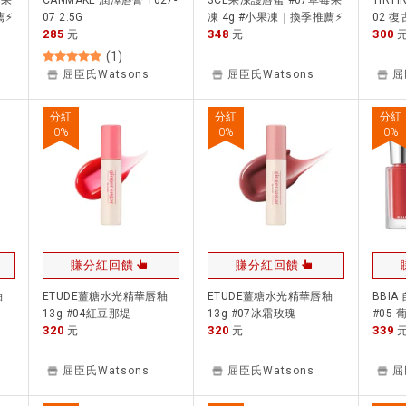
打果
CANMAKE 潤澤唇膏 1027-
3CE果凍護唇蜜 #07草莓果
TIR
薦⚡
07 2.5G
凍 4g #小果凍｜換季推薦⚡
02 復
285
348
300
元
專櫃保養 夏季彩妝
元
(
1
)
屈臣氏Watsons
屈臣氏Watsons
屈
分紅
分紅
分紅
0
%
0
%
0
%
賺分紅回饋
賺分紅回饋
釉
ETUDE薑糖水光精華唇釉
ETUDE薑糖水光精華唇釉
BBI
13g #04紅豆那堤
13g #07冰霜玫瑰
#05 
320
320
339
元
元
屈臣氏Watsons
屈臣氏Watsons
屈