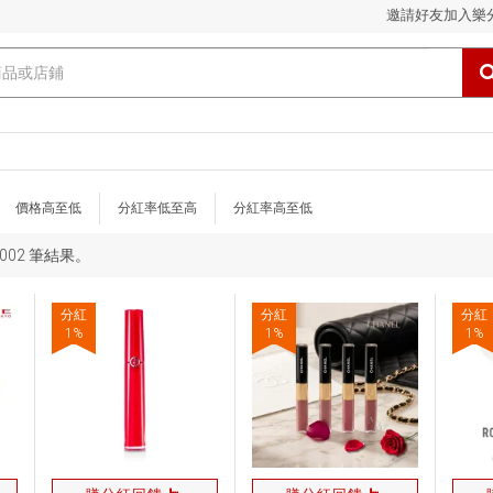
邀請好友加入樂
價格高至低
分紅率低至高
分紅率高至低
 1002 筆結果。
分紅
分紅
分紅
1
%
1
%
1
%