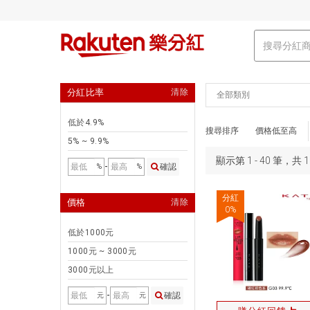
分紅比率
清除
全部類別
低於4.9%
搜尋排序
價格低至高
5% ~ 9.9%
顯示第 1 - 40 筆，共
-
確認
%
%
分紅
價格
清除
0
%
低於1000元
1000元 ~ 3000元
3000元以上
-
確認
元
元