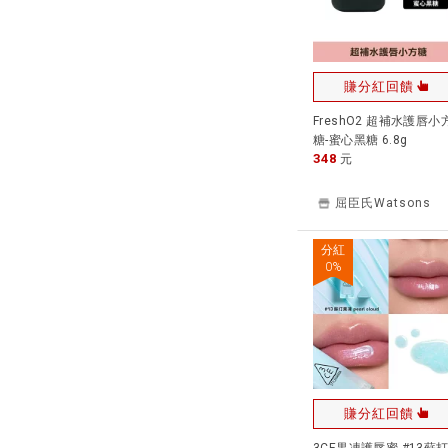
賺分紅回饋
FreshO2 超補水護唇小
糖-蜜心黑糖 6.8g
348
元
屈臣氏Watsons
分紅
0
%
賺分紅回饋