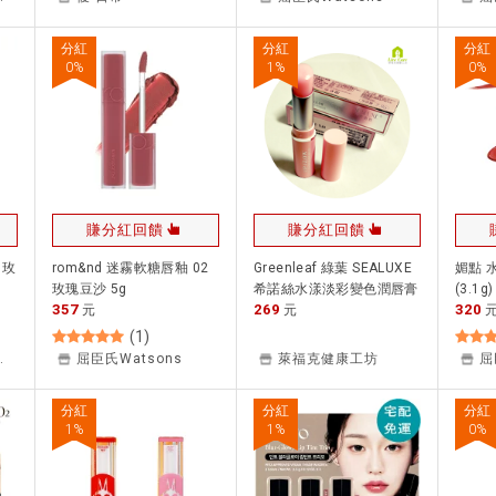
分紅
分紅
分紅
0
%
1
%
0
%
賺分紅回饋
賺分紅回饋
- 玫
rom&nd 迷霧軟糖唇釉 02
Greenleaf 綠葉 SEALUXE
媚點 
玫瑰豆沙 5g
希諾絲水漾淡彩變色潤唇膏
(3.1g)
357
269
320
元
(淡粉色)2.8g
元
(
1
)
rrynet
屈臣氏Watsons
萊福克健康工坊
屈
分紅
分紅
分紅
1
%
1
%
0
%