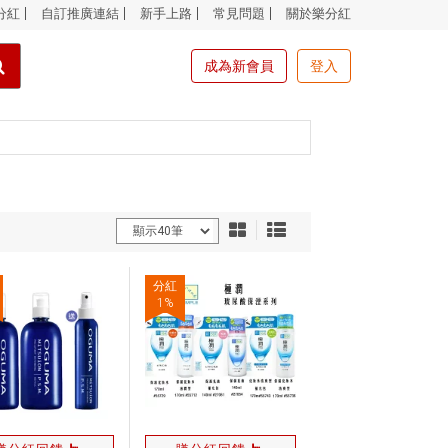
分紅
自訂推廣連結
新手上路
常見問題
關於樂分紅
成為新會員
登入
分紅
1
%