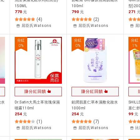
能化
潤浸保濕化粧水II(輕潤型)
碧歐斯 BIO膠原燕窩肌能水
專科水
150ML
100ml
型)20
770
790
271
元
元
(
4
)
(
2
)
屈臣氏Watsons
屈臣氏Watsons
屈
分紅
分紅
分紅
0
%
0
%
1
%
賺分紅回饋
賺分紅回饋
妝水
Dr.Satin大馬士革玫瑰保濕
鉑潤肌薏仁草本濕敷化妝水
SHIL
噴霧110ml
1000ml
薏仁舒
254
254
99
元
元
深層潤
元
現貨✨
(
1
)
(
7
)
屈臣氏Watsons
屈臣氏Watsons
比