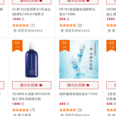
賺分紅回饋
賺分紅回饋
精華
OLAY大紅瓶精華水+乳組合
DR.WU玻尿酸保濕精華化
OGUM
(精華乳100ml+精華水
妝水150ML
秘之
1599
399
1599
150ml)
元
元
500m
妝水 
(
1
)
(
3
)
＊｜領
屈臣氏Watsons
屈臣氏Watsons
夏
專櫃 
APP
分紅
分紅
分紅
1
%
0
%
1
%
賺分紅回饋
賺分紅回饋
多
OGUMA 水美媒 MITSUION
肌研極潤保濕化妝水170ml
【原裝
秘之湧水美媒補充瓶
全面修
1400
440
635
500ml 化妝水 保濕噴霧＊
元
元
(200
夏日微風＊｜領券9折｜換
(
7
)
(
3
)
季推薦⚡專櫃 品牌保養 品
夏日微風
屈臣氏Watsons
健