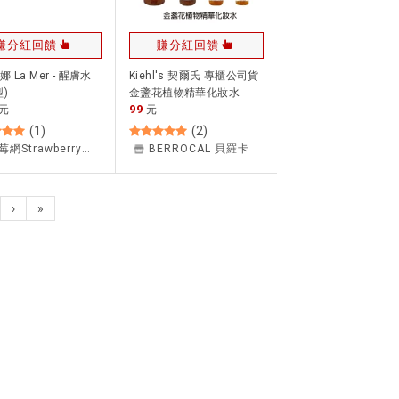
賺分紅回饋
賺分紅回饋
 La Mer - 醒膚水
Kiehl's 契爾氏 專櫃公司貨
)
金盞花植物精華化妝水
99
元
40ml 金盞花 化妝水
元
-2027/01出清 【貝羅卡】
(
1
)
(
2
)
草莓網Strawberrynet
BERROCAL 貝羅卡
›
»