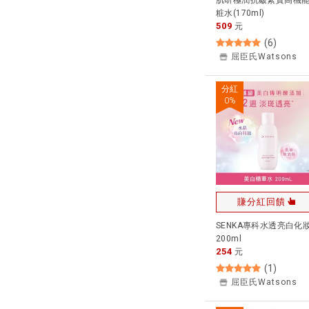
肌研極潤抗皺緊實高機
粧水(170ml)
509
元
(
6
)
屈臣氏Watsons
分紅
0
%
賺分紅回饋
SENKA專科水透亮白化
200ml
254
元
(
1
)
屈臣氏Watsons