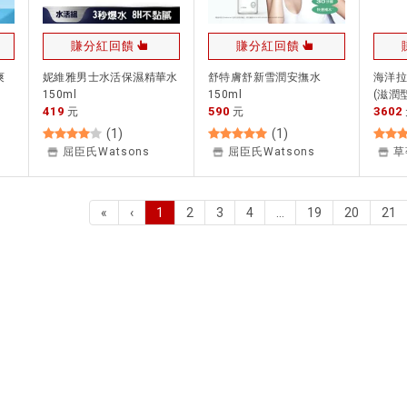
賺分紅回饋
賺分紅回饋
爽
妮維雅男士水活保濕精華水
舒特膚舒新雪潤安撫水
海洋拉娜
150ml
150ml
(滋潤型
419
590
3602
元
元
(
1
)
(
1
)
屈臣氏Watsons
屈臣氏Watsons
«
‹
1
2
3
4
…
19
20
21
(current)