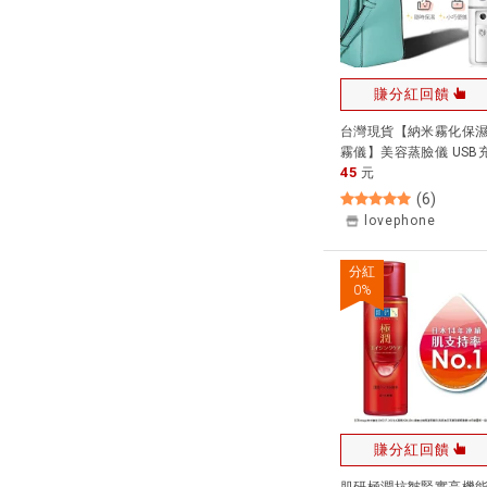
賺分紅回饋
台灣現貨【納米霧化保
霧儀】美容蒸臉儀 USB
45
電 手持噴霧器 納米噴霧
元
部加濕器 冷噴手持補水
(
6
)
保濕儀 【A2026】
lovephone
分紅
0
%
賺分紅回饋