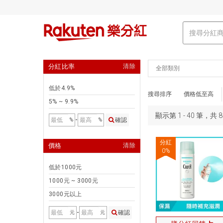
分紅比率
清除
全部類別
低於4.9%
搜尋排序
價格低至高
5% ~ 9.9%
顯示第 1 - 40 筆，共
-
確認
%
%
分紅
價格
清除
0
%
低於1000元
1000元 ~ 3000元
3000元以上
-
確認
元
元