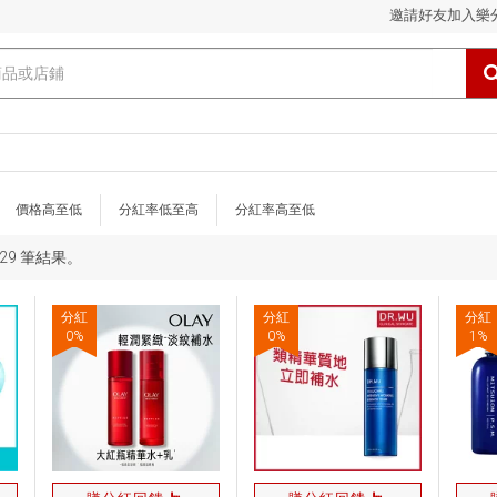
邀請好友加入樂
價格高至低
分紅率低至高
分紅率高至低
 829 筆結果。
分紅
分紅
分紅
0
%
0
%
1
%