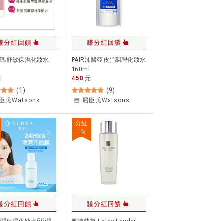
賺分紅回饋
賺分紅回饋
黛瑪舒敏保濕化妝水
PAIR沛醫亞皮脂調理化妝水
160ml
450
元
元
(
1
)
(
9
)
臣氏Watsons
屈臣氏Watsons
分紅
1
%
賺分紅回饋
賺分紅回饋