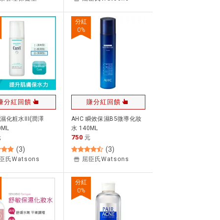
分紅
0
%
賺分紅回饋
賺分紅回饋
濕化粧水III(潤澤
AHC 瞬效保濕B5微導化妝
0ML
水 140ML
750
元
元
(
3
)
(
3
)
臣氏Watsons
屈臣氏Watsons
分紅
0
%