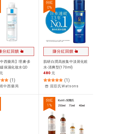
分紅
0
%
賺分紅回饋
賺分紅回饋
中西藥局】理膚-多
肌研白潤高效集中淡斑化粧
緩保濕化妝水QD
水-清爽型(170ml)
480
 400ml
元
元
(
1
)
(
1
)
晴中西藥局
屈臣氏Watsons
分紅
1
%