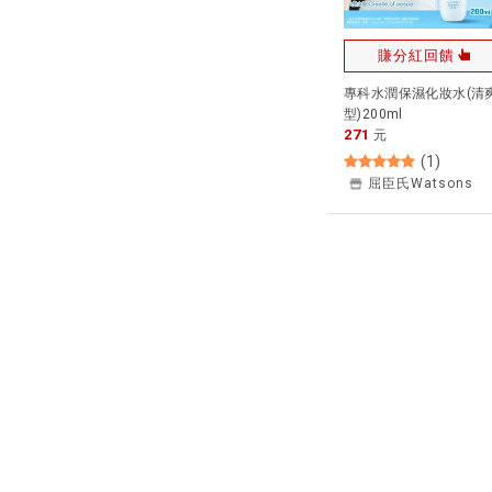
賺分紅回饋
專科水潤保濕化妝水(清
型)200ml
271
元
(
1
)
屈臣氏Watsons