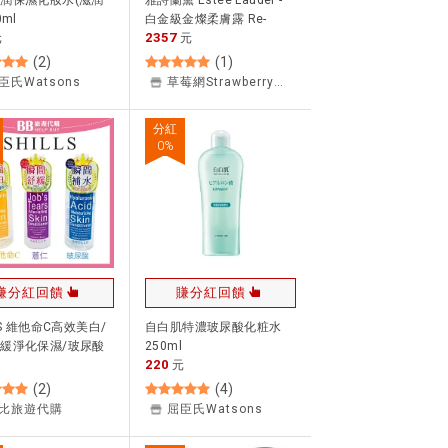
潤保濕化妝水(滋潤
雅詩蘭黛 Estee Lauder -
0ml
白金級金燦柔膚露 Re-
2357
元
Nutriv Intensive
元
Softening Lotion 250ml
(
2
)
(
1
)
臣氏Watsons
草莓網Strawberrynet
分紅
0
%
賺分紅回饋
賺分紅回饋
LS 維他命C高效美白/
自白肌特濃玻尿酸化粧水
緩淨化保濕/玻尿酸
250ml
220
澤 化妝水 500ml✨
元
(
2
)
(
4
)
比旅遊代購
屈臣氏Watsons