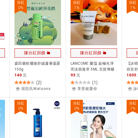
分紅
分紅
分紅
0
%
1
%
1
%
賺分紅回饋
賺分紅回饋
森田藥粧曬後舒緩蘆薈凝露
LANCOME 蘭蔻 超極光淨
【詠晴
150g
亮淡斑激萃 5ML 百貨專櫃
容安舒
140
93
1035
元
貨(旅行用)
元
200ml
(
2
)
(
1
)
屈臣氏Watsons
享受寵愛你
詠
分紅
分紅
分紅
0
%
0
%
1
%