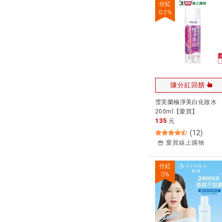
分紅
0.5
%
賺分紅回饋
雪芙蘭極淨美白化妝水
200ml【愛買】
135
元
(
12
)
愛買線上購物
分紅
0
%