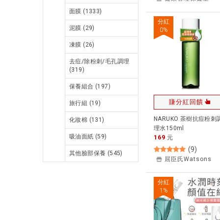
面膜
(1333)
分紅
泥膜
(29)
0
%
凍膜
(26)
去痘/除粉刺/毛孔調理
(319)
保養組合
(197)
賺分紅回饋
旅行組
(19)
NARUKO 茶樹抗痘粉刺
化妝棉
(131)
理水150ml
吸油面紙
(59)
169
元
(
9
)
其他臉部保養
(545)
屈臣氏Watsons
分紅
1
%