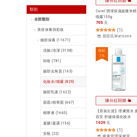
賺分紅回饋
類別
Curel 潤浸保濕超微米
噴霧150g
全部類別
705
元
美容保養與彩妝
(
1
)
屈臣氏Watsons
臉部保養
(11671)
洗臉/清潔
(3108)
分紅
1
%
卸妝
(781)
臉部去角質
(163)
化妝水/噴霧
(829)
臉部乳液
(1622)
賺分紅回饋
面霜/精華霜
(667)
【原裝出貨】理膚寶水 
精華液
(1665)
容安 舒緩保濕化妝水
1020
(400ml) 保濕化妝水
元
凝膠/凝露
(156)
(
1
)
安瓶
(22)
健康管理保健室