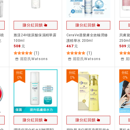
賺分紅回饋
賺分紅回饋
濕噴
雅漾24H玻尿酸保濕精華露
CeraVe適樂膚全效極潤修
貝膚
充
100ml
護精華水 200ml
250ml
508
467
509
臉
元
元
儀
(
1
)
(
1
)
屈臣氏Watsons
屈臣氏Watsons
屈
分紅
分紅
分紅
0
%
0
%
0
%
賺分紅回饋
賺分紅回饋