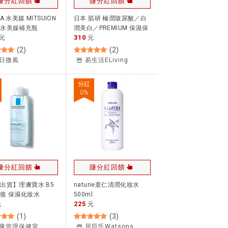
賺分紅回饋
賺分紅回饋
A 水美媒 MITSUION
日本 肌研 極潤玻尿酸／白
湧水美媒補充瓶
潤美白／PREMIUM 保濕保
310
lx2(贈160ml裸瓶)化
元
養系列 洗面乳 化妝水 乳液
元
保濕噴霧＊夏日微風
(
2
)
(
2
)
券9折｜換季推薦⚡
日微風
易生活ELiving
品牌保養 品牌香氛 ｜
下單最高再賺22%點數
分紅
0
%
賺分紅回饋
賺分紅回饋
出貨】理膚寶水 B5
naturie薏仁清潤化妝水
復 保濕化妝水
500ml
225
ml) 保濕化妝水
元
元
(
1
)
(
3
)
康管理保健室
屈臣氏Watsons