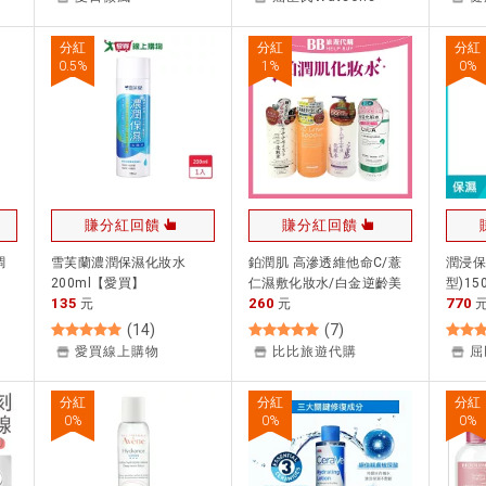
牌香氛 ｜APP下單最高再賺
22%點數
分紅
分紅
分紅
0.5
%
1
%
0
%
賺分紅回饋
賺分紅回饋
調
雪芙蘭濃潤保濕化妝水
鉑潤肌 高滲透維他命C/薏
潤浸保
200ml【愛買】
仁濕敷化妝水/白金逆齡美
型)15
135
260
770
元
容液 ✨現貨✨
元
(
14
)
(
7
)
愛買線上購物
比比旅遊代購
屈
分紅
分紅
分紅
0
%
0
%
0
%